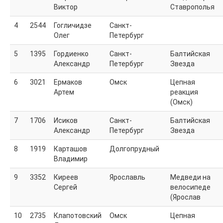
Виктор
Ставрополья
ВОЛ
ВОЛ 2024
4
2544
Гогличидзе
Санкт-
Стоимость и оплаты
Олег
Петербург
Достопримечательности на маршруте
Волонтерам
5
1395
Гордиенко
Санкт-
Балтийская
Для прессы и спонсоров
Александр
Петербург
Звезда
Отчеты, Фото
6
3021
Ермаков
Омск
Цепная
ВОЛ-2020
Артем
реакция
Для прессы
(Омск)
Стоимость и оплата
Описание маршрута
7
1706
Исиков
Санкт-
Балтийская
Интересное на маршруте
Александр
Петербург
Звезда
ЧаВО 2020
Волонтерам
8
1919
Карташов
Долгопрудный
Маршрут 2020
Владимир
Результаты-2020
ВОЛ-2016
9
3352
Киреев
Ярославль
Медведи на
Информация
Сергей
велосипеде
Результаты
(Ярослав
Анонс
Описание
10
2735
Клапотовский
Омск
Цепная
Для прессы