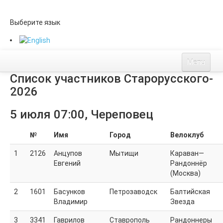
Выберите язык
Menu
Список участников Старорусского-
Старорусский-II
2026
Описание маршрута
Расписание кп
5 июля 07:00, Череповец
Стоимость и оплаты
Заказ велоджерси
№
Имя
Город
Велоклуб
Треки и легенда
Регистрация
1
2126
Анцупов
Мытищи
Караван—
Евгений
Рандоннёр
ЛК
(Москва)
Список
2
1601
Басунков
Петрозаводск
Балтийская
Владимир
Звезда
Контакты
3
3341
Гаврилов
Ставрополь
Рандоннеры