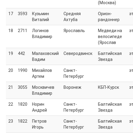
(Москва)
17
3593
Кузьмин
Средняя
Орион-
э
Виталий
Ахтуба
рандоннер
18
2711
Логинов
Ярославль
Медведи на
э
Владимир
велосипеде
(Ярослав
19
442
Малаховский
Северодвинск
Балтийская
э
Вадим
Звезда
20
1990
Михайлов
Санкт-
э
Артем
Петербург
21
3055
Москвичев
Воронеж
КБП-Курск
э
Владимир
22
1820
Норин
Санкт-
Балтийская
э
Андрей
Петербург
Звезда
23
1822
Петров
Санкт-
Балтийская
э
Игорь
Петербург
Звезда