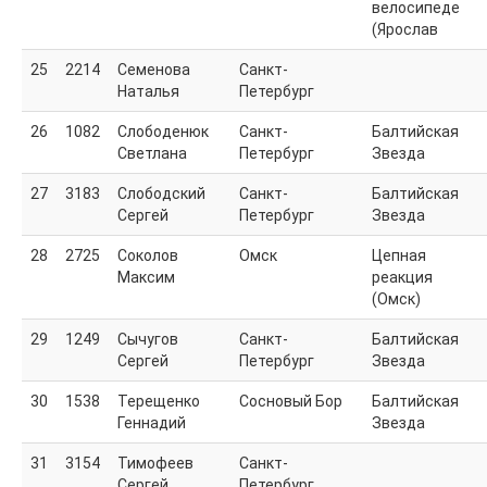
Три страны (2017)
велосипеде
Подробности
(Ярослав
Ладога-2014
Анонс
25
2214
Семенова
Санкт-
1200 км
Наталья
Петербург
Результаты
26
1082
Слободенюк
Санкт-
Балтийская
Фотоальбом
Светлана
Петербург
Звезда
27
3183
Слободский
Санкт-
Балтийская
Сергей
Петербург
Звезда
28
2725
Соколов
Омск
Цепная
Максим
реакция
(Омск)
29
1249
Сычугов
Санкт-
Балтийская
Сергей
Петербург
Звезда
30
1538
Терещенко
Сосновый Бор
Балтийская
Геннадий
Звезда
31
3154
Тимофеев
Санкт-
Сергей
Петербург