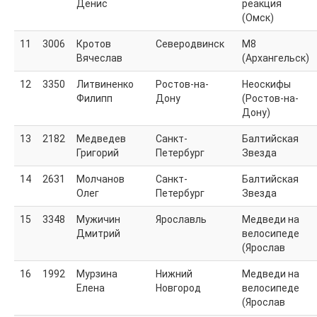
Денис
реакция
Стоимость
(Омск)
ЧаВО
Новости
11
3006
Кротов
Северодвинск
М8
Маршрут
Вячеслав
(Архангельск)
Информация по маршруту
Описание маршрута 2016 часть 2
12
3350
Литвиненко
Ростов-на-
Неоскифы
Описание маршрута 2016 часть 1
Филипп
Дону
(Ростов-на-
ВОЛ-2012
Дону)
Анонс
13
2182
Медведев
Санкт-
Балтийская
Маршрут
Григорий
Петербург
Звезда
Результаты
Фотоальбом
14
2631
Молчанов
Санкт-
Балтийская
ВОЛ-2008
Олег
Петербург
Звезда
Анонс
Буклет
15
3348
Мужичин
Ярославль
Медведи на
Положение
Дмитрий
велосипеде
Маршрут
(Ярослав
Результаты
Фотоальбом
16
1992
Мурзина
Нижний
Медведи на
Форум
Елена
Новгород
велосипеде
История
(Ярослав