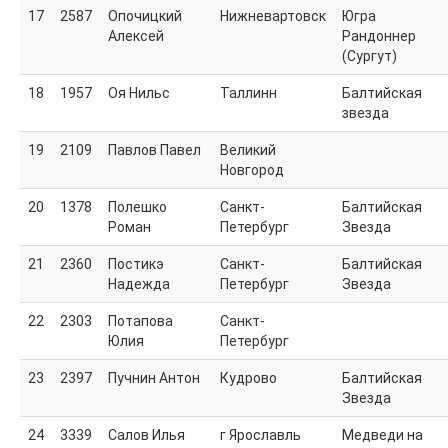
Селигерский 1000 (2025)
17
2587
Опочицкий
Нижневартовск
Югра
Взносы за участие
Алексей
Рандоннер
Описание маршрута
(Сургут)
Транспорт
Онежская 1000 (2023)
18
1957
Оя Нильс
Таллинн
Балтийская
Трек Онежская 1000
звезда
Описание маршрута
19
2109
Ночлег и питание
Павлов Павел
Великий
Старорусский-2022
Новгород
Достопримечательности на маршруте.
20
1378
Полешко
Санкт-
Балтийская
Расписание работы КП
Роман
Петербург
Звезда
Места эвакуации с маршрута
Регистрация, старт, бегдропы, отметка.
21
2360
Постикэ
Санкт-
Балтийская
Перед стартом
Надежда
Петербург
Звезда
Треки для скачивания.
ЛОЛ-2021
22
2303
Потапова
Санкт-
Стоимость и оплата
Юлия
Петербург
Результаты ЛОЛ-2021
1000 озер (2019)
23
2397
Пучнин Антон
Кудрово
Балтийская
Подробнее
Звезда
Балтийский (2018)
Подробности
24
3339
Салов Илья
г Ярославль
Медведи на