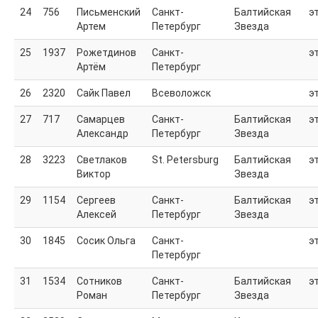
24
756
Письменский
Санкт-
Балтийская
э
Артем
Петербург
Звезда
25
1937
Рожетдинов
Санкт-
э
Артём
Петербург
26
2320
Сайк Павел
Всеволожск
э
27
717
Самарцев
Санкт-
Балтийская
э
Александр
Петербург
Звезда
28
3223
Светлаков
St. Petersburg
Балтийская
э
Виктор
Звезда
29
1154
Сергеев
Санкт-
Балтийская
э
Алексей
Петербург
Звезда
30
1845
Сосик Ольга
Санкт-
э
Петербург
31
1534
Сотников
Санкт-
Балтийская
э
Роман
Петербург
Звезда