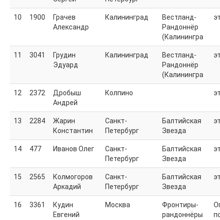
10
1900
Грачев
Калининград
Вестланд-
э
Александр
Рандоннёр
(Калинингра
11
3041
Грудин
Калининград
Вестланд-
э
Эдуард
Рандоннёр
(Калинингра
12
2372
Дробыш
Колпино
э
Андрей
13
2284
Жарин
Санкт-
Балтийская
э
Константин
Петербург
Звезда
14
477
Иванов Олег
Санкт-
Балтийская
э
Петербург
Звезда
15
2565
Колмогоров
Санкт-
Балтийская
э
Аркадий
Петербург
Звезда
16
3361
Кудин
Москва
Фронтиры-
О
Евгений
рандоннёры
п