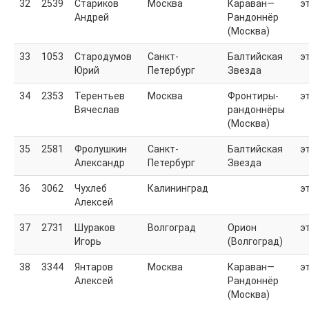
32
2539
Стариков
Москва
Караван—
э
Андрей
Рандоннёр
(Москва)
33
1053
Стародумов
Санкт-
Балтийская
э
Юрий
Петербург
Звезда
34
2353
Терентьев
Москва
Фронтиры-
э
Вячеслав
рандоннёры
(Москва)
35
2581
Фролушкин
Санкт-
Балтийская
э
Александр
Петербург
Звезда
36
3062
Чухлеб
Калининград
э
Алексей
37
2731
Шураков
Волгоград
Орион
э
Игорь
(Волгоград)
38
3344
Янтаров
Москва
Караван—
э
Алексей
Рандоннёр
(Москва)