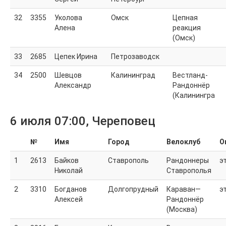
32
3355
Уколова
Омск
Цепная
Алена
реакция
(Омск)
33
2685
Цепек Ирина
Петрозаводск
34
2500
Шевцов
Калининград
Вестланд-
Александр
Рандоннёр
(Калинингра
6 июля 07:00, Череповец
№
Имя
Город
Велоклуб
О
1
2613
Байков
Ставрополь
Рандоннеры
э
Николай
Ставрополья
2
3310
Богданов
Долгопрудный
Караван—
э
Алексей
Рандоннёр
(Москва)