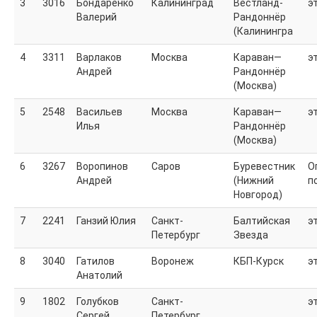
3
3016
Бондаренко
Калининград
Вестланд-
э
Валерий
Рандоннёр
(Калинингра
4
3311
Варлаков
Москва
Караван—
э
Андрей
Рандоннёр
(Москва)
5
2548
Васильев
Москва
Караван—
э
Илья
Рандоннёр
(Москва)
6
3267
Воропинов
Саров
Буревестник
О
Андрей
(Нижний
п
Новгород)
7
2241
Ганзий Юлия
Санкт-
Балтийская
э
Петербург
Звезда
8
3040
Гатилов
Воронеж
КБП-Курск
э
Анатолий
9
1802
Голубков
Санкт-
э
Сергей
Петербург