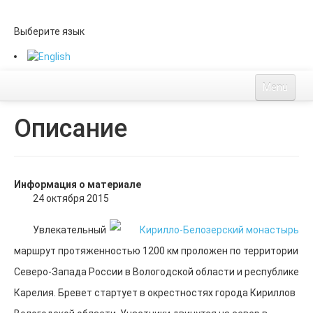
Выберите язык
Menu
Старорусский-II
Описание
Описание маршрута
Расписание кп
Стоимость и оплаты
Заказ велоджерси
Информация о материале
Треки и легенда
24 октября 2015
Регистрация
Увлекательный
ЛК
маршрут протяженностью 1200 км проложен по территории
Список
Северо-Запада России в Вологодской области и республике
Карелия. Бревет стартует в окрестностях города Кириллов
Контакты