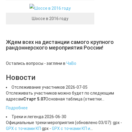
Селигерский 1000 (2025)
Взносы за участие
Описание маршрута
Шоссе в 2016 году
Транспорт
Онежская 1000 (2023)
Трек Онежская 1000
Описание маршрута
Ждем всех на дистанции самого крупного
Ночлег и питание
рандоннерского мероприятия России!
Старорусский-2022
Достопримечательности на маршруте.
Расписание работы КП
Остались вопросы - загляни в
ЧаВо
Места эвакуации с маршрута
Регистрация, старт, бегдропы, отметка.
Новости
Перед стартом
Треки для скачивания.
Отслеживание участников
2026-07-05
ЛОЛ-2021
Отслеживать участников можно будет по следующим
Стоимость и оплата
адресам
Старт 5.07
Основная таблица (отметки...
Результаты ЛОЛ-2021
Подробнее
1000 озер (2019)
Подробнее
Треки и легенда
2026-06-30
Балтийский (2018)
Официальные треки мероприятия (обновлено 03/07): gpx -
Подробности
GPX с точками КП
gpx -
GPX с точками КП и
...