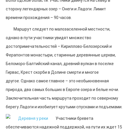
Вологодской области. Участники двинутся на север в
ВОЛ
сторону легендарных озер – Онеги и Ладоги. Лимит
ВОЛ 2024
времени прохождения – 90 часов.
Стоимость и оплаты
Достопримечательности на маршруте
Маршрут следует по малозаселенной местности,
Волонтерам
Для прессы и спонсоров
однако в пути участники увидят множество
Отчеты, Фото
достопримечательностей – Кириллово-Белозерский и
ВОЛ-2020
Для прессы
Ферапонтов монастыри, старинные деревянные церкви,
Стоимость и оплата
Беломоро-Балтийский канал, древний вулкан в поселке
Описание маршрута
Интересное на маршруте
Гирвас, Крест скорби в Долине смерти и многое
ЧаВО 2020
другое. Однако самое главное – это необыкновенная
Волонтерам
Маршрут 2020
природа, два самых больших в Европе озера и белые ночи.
Результаты-2020
Заключительная часть маршрута проходит по северному
ВОЛ-2016
Информация
берегу Ладоги и изобилует крутыми спусками и подъемами.
Результаты
Анонс
Участники бревета
Описание
обеспечиваются надежной поддержкой, на пути их ждет 15
Для прессы