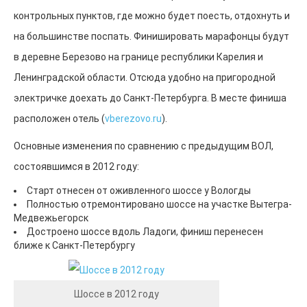
Стоимость
контрольных пунктов, где можно будет поесть, отдохнуть и
ЧаВО
на большинстве поспать. Финишировать марафонцы будут
Новости
Маршрут
в деревне Березово на границе республики Карелия и
Информация по маршруту
Ленинградской области. Отсюда удобно на пригородной
Описание маршрута 2016 часть 2
Описание маршрута 2016 часть 1
электричке доехать до Санкт-Петербурга. В месте финиша
ВОЛ-2012
расположен отель (
vberezovo.ru
).
Анонс
Маршрут
Основные изменения по сравнению с предыдущим ВОЛ,
Результаты
Фотоальбом
состоявшимся в 2012 году:
ВОЛ-2008
Старт отнесен от оживленного шоссе у Вологды
Анонс
Полностью отремонтировано шоссе на участке Вытегра-
Буклет
Медвежьегорск
Положение
Достроено шоссе вдоль Ладоги, финиш перенесен
Маршрут
ближе к Санкт-Петербургу
Результаты
Фотоальбом
Форум
История
Шоссе в 2012 году