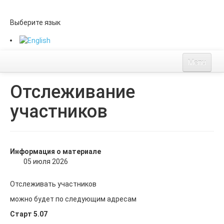
Выберите язык
Menu
Старорусский-II
Отслеживание
Описание маршрута
участников
Расписание кп
Стоимость и оплаты
Заказ велоджерси
Треки и легенда
Информация о материале
Регистрация
05 июля 2026
ЛК
Отслеживать участников
Список
можно будет по следующим адресам
Контакты
Старт 5.07