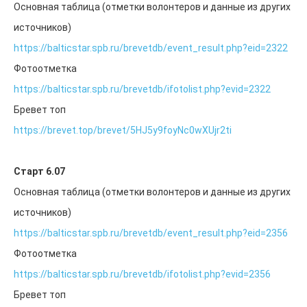
Основная таблица (отметки волонтеров и данные из других
ВОЛ
источников)
ВОЛ 2024
Стоимость и оплаты
https://balticstar.spb.ru/brevetdb/event_result.php?eid=2322
Достопримечательности на маршруте
Фотоотметка
Волонтерам
Для прессы и спонсоров
https://balticstar.spb.ru/brevetdb/ifotolist.php?evid=2322
Отчеты, Фото
Бревет топ
ВОЛ-2020
Для прессы
https://brevet.top/brevet/5HJ5y9foyNc0wXUjr2ti
Стоимость и оплата
Описание маршрута
Интересное на маршруте
Старт 6.07
ЧаВО 2020
Основная таблица (отметки волонтеров и данные из других
Волонтерам
Маршрут 2020
источников)
Результаты-2020
https://balticstar.spb.ru/brevetdb/event_result.php?eid=2356
ВОЛ-2016
Информация
Фотоотметка
Результаты
https://balticstar.spb.ru/brevetdb/ifotolist.php?evid=2356
Анонс
Описание
Бревет топ
Для прессы