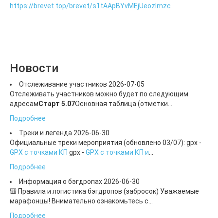
https://brevet.top/brevet/s1tAApBYvMEjUeozImzc
Стоимость
ЧаВО
Новости
Маршрут
Информация по маршруту
Описание маршрута 2016 часть 2
Новости
Описание маршрута 2016 часть 1
ВОЛ-2012
Отслеживание участников
2026-07-05
Анонс
Отслеживать участников можно будет по следующим
Маршрут
адресам
Старт 5.07
Основная таблица (отметки...
Результаты
Фотоальбом
Подробнее
ВОЛ-2008
Треки и легенда
2026-06-30
Анонс
Официальные треки мероприятия (обновлено 03/07): gpx -
Буклет
GPX с точками КП
gpx -
GPX с точками КП и
...
Положение
Маршрут
Подробнее
Результаты
Информация о бэгдропах
2026-06-30
Фотоальбом
🎒 Правила и логистика бэгдропов (забросок) Уважаемые
Форум
марафонцы! Внимательно ознакомьтесь с...
История
Подробнее